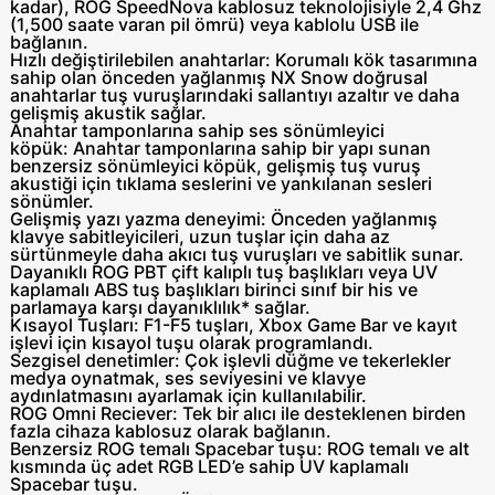
kadar), ROG SpeedNova kablosuz teknolojisiyle 2,4 Ghz
(1,500 saate varan pil ömrü) veya kablolu USB ile
bağlanın.
Hızlı değiştirilebilen anahtarlar:
Korumalı kök tasarımına
sahip olan önceden yağlanmış NX Snow doğrusal
anahtarlar tuş vuruşlarındaki sallantıyı azaltır ve daha
gelişmiş akustik sağlar.
Anahtar tamponlarına sahip ses sönümleyici
köpük:
Anahtar tamponlarına sahip bir yapı sunan
benzersiz sönümleyici köpük, gelişmiş tuş vuruş
akustiği için tıklama seslerini ve yankılanan sesleri
sönümler.
Gelişmiş yazı yazma deneyimi:
Önceden yağlanmış
klavye sabitleyicileri, uzun tuşlar için daha az
sürtünmeyle daha akıcı tuş vuruşları ve sabitlik sunar.
Dayanıklı ROG PBT çift kalıplı tuş başlıkları veya UV
kaplamalı ABS tuş başlıkları birinci sınıf bir his ve
parlamaya karşı dayanıklılık* sağlar.
Kısayol Tuşları:
F1-F5 tuşları, Xbox Game Bar ve kayıt
işlevi için kısayol tuşu olarak programlandı.
Sezgisel denetimler:
Çok işlevli düğme ve tekerlekler
medya oynatmak, ses seviyesini ve klavye
aydınlatmasını ayarlamak için kullanılabilir.
ROG Omni Reciever:
Tek bir alıcı ile desteklenen birden
fazla cihaza kablosuz olarak bağlanın.
Benzersiz ROG temalı Spacebar tuşu:
ROG temalı ve alt
kısmında üç adet RGB LED’e sahip UV kaplamalı
Spacebar tuşu.