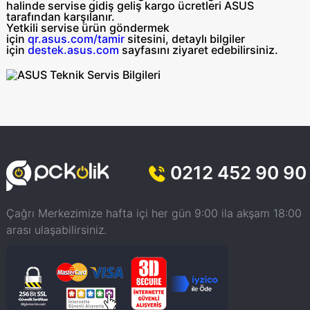
halinde servise gidiş geliş
kargo ücretleri ASUS
tarafından
karşılanır.
Yetkili servise ürün göndermek
için
qr.asus.com/tamir
sitesini, detaylı bilgiler
için
destek.asus.com
sayfasını ziyaret edebilirsiniz.
0212 452 90 90
Çağrı Merkezimize hafta içi her gün 9:00 ila akşam 18:00
arası ulaşabilirsiniz.