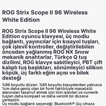
ROG Strix Scope II 96 Wireless
White Edition
ROG Strix Scope II 96 Wireless White
Edition oyuncu klavyesi, üç modlu
bağlantı, yayıncılar için kısayol tuşları,
çok işlevli kontroller, değiştirilebilen
önceden yağlanmış ROG NX Snow
mekanik anahtarlar, Türkçe Q tuş
dizilimi, ROG klavye sabitleyici, PBT çift
kalıplı tuş başlıkları, sönümleyici silikon
köpük, üç farklı eğim açısı ve bilek
desteği
%96 boyutlu düzen:
%80 boyutlu klavyelerden yalnızca
1cm daha geniş olan bir form faktörüyle masaüstü
alanından tasarruf etmek için tüm işlevleri ve numerik
tuşları daha kompakt ve daha verimli bir düzene
yerleştirir.
Üç modlu bağlantı seçeneği:
Bluetooth® (üç cihaza