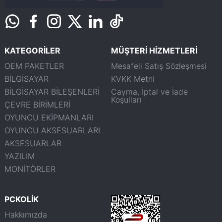
KATEGORİLER
MÜŞTERİ HİZMETLERİ
OEM PAKETLER
Mesafeli Satış Sözleşmesi
BİLGİSAYAR
KVKK Metni
BİLGİSAYAR BİLEŞENLERİ
Cayma, İptal ve İade
Koşulları
ÇEVRE BİRİMLERİ
OYUNCU EKİPMANLARI
OYUNCU AKSESUARLARI
AKSESUARLAR
YAZILIM
MONİTÖRLER
PCKOLİK
Hakkımızda