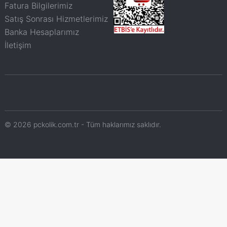
Fatura Bilgilerimiz
Satış Sonrası Hizmetlerimiz
Banka Hesaplarımız
İletişim
© 2026 pckolik.com.tr - Tüm haklarımız saklıdır.