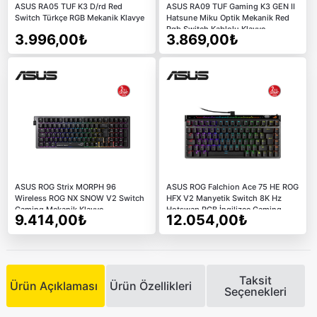
ASUS RA05 TUF K3 D/rd Red
ASUS RA09 TUF Gaming K3 GEN II
Switch Türkçe RGB Mekanik Klavye
Hatsune Miku Optik Mekanik Red
Rgb Switch Kablolu Klavye
3.996,00₺
3.869,00₺
ASUS ROG Strix MORPH 96
ASUS ROG Falchion Ace 75 HE ROG
Wireless ROG NX SNOW V2 Switch
HFX V2 Manyetik Switch 8K Hz
Gaming Mekanik Klavye
Hotswap RGB İngilizce Gaming
9.414,00₺
12.054,00₺
Klavye
Taksit
Ürün Açıklaması
Ürün Özellikleri
Seçenekleri