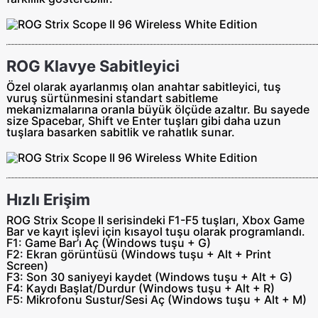
ROG Klavye Sabitleyici
Özel olarak ayarlanmış olan anahtar sabitleyici, tuş
vuruş sürtünmesini standart sabitleme
mekanizmalarına oranla büyük ölçüde azaltır. Bu sayede
size Spacebar, Shift ve Enter tuşları gibi daha uzun
tuşlara basarken sabitlik ve rahatlık sunar.
Hızlı Erişim
ROG Strix Scope II serisindeki F1-F5 tuşları, Xbox Game
Bar ve kayıt işlevi için kısayol tuşu olarak programlandı.
F1:
Game Bar’ı Aç (Windows tuşu + G)
F2:
Ekran görüntüsü (Windows tuşu + Alt + Print
Screen)
F3:
Son 30 saniyeyi kaydet (Windows tuşu + Alt + G)
F4:
Kaydı Başlat/Durdur (Windows tuşu + Alt + R)
F5:
Mikrofonu Sustur/Sesi Aç (Windows tuşu + Alt + M)