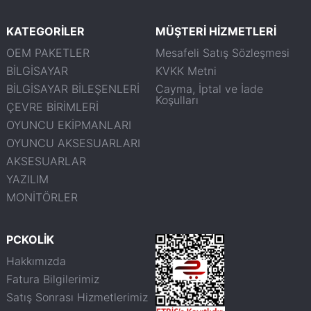
KATEGORİLER
MÜŞTERİ HİZMETLERİ
OEM PAKETLER
Mesafeli Satış Sözleşmesi
BİLGİSAYAR
KVKK Metni
BİLGİSAYAR BİLEŞENLERİ
Cayma, İptal ve İade
Koşulları
ÇEVRE BİRİMLERİ
OYUNCU EKİPMANLARI
OYUNCU AKSESUARLARI
AKSESUARLAR
YAZILIM
MONİTÖRLER
PCKOLİK
Hakkımızda
Fatura Bilgilerimiz
Satış Sonrası Hizmetlerimiz