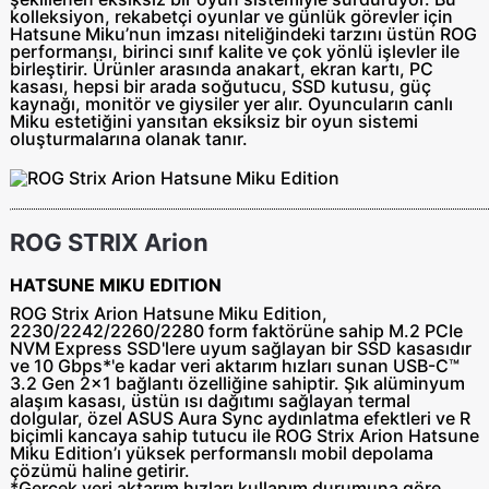
kolleksiyon, rekabetçi oyunlar ve günlük görevler için
Hatsune Miku’nun imzası niteliğindeki tarzını üstün ROG
performansı, birinci sınıf kalite ve çok yönlü işlevler ile
birleştirir. Ürünler arasında anakart, ekran kartı, PC
kasası, hepsi bir arada soğutucu, SSD kutusu, güç
kaynağı, monitör ve giysiler yer alır. Oyuncuların canlı
Miku estetiğini yansıtan eksiksiz bir oyun sistemi
oluşturmalarına olanak tanır.
ROG STRIX Arion
HATSUNE MIKU EDITION
ROG Strix Arion Hatsune Miku Edition,
2230/2242/2260/2280 form faktörüne sahip M.2 PCIe
NVM Express SSD'lere uyum sağlayan bir SSD kasasıdır
ve 10 Gbps*'e kadar veri aktarım hızları sunan USB-C™
3.2 Gen 2x1 bağlantı özelliğine sahiptir. Şık alüminyum
alaşım kasası, üstün ısı dağıtımı sağlayan termal
dolgular, özel ASUS Aura Sync aydınlatma efektleri ve R
biçimli kancaya sahip tutucu ile ROG Strix Arion Hatsune
Miku Edition’ı yüksek performanslı mobil depolama
çözümü haline getirir.
*Gerçek veri aktarım hızları kullanım durumuna göre