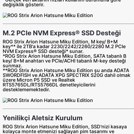
değişiklik gösterir.
M.2 PCIe NVM Express® SSD Desteği
ROG Strix Arion Hatsune Miku Edition, M key/ B+M
key** ile 2TB'a kadar 2230/2242/2260/2280 M.2 PCIe
NVM Express® SSD desteği* sunar.
*ROG Strix Arion Hatsune Miku Edition, SATA tabanlı B
key/ B+M anahtarı ve PCIe/ACHI tabanlı M-key desteği
sunmaz.
**ROG Strix Arion Hatsune Miku Edition şu anda ADATA
SWORDFISH ve ADATA XPG SPECTRIX S20G dahil olmak
üzere Micron P5 SSD ve Realtek
RTS5765DL/RTS5766DL denetleyicilerini
desteklememektedir.
Yenilikçi Aletsiz Kurulum
ROG Strix Arion Hatsune Miku Edition, SSD'nizi kasaya
kolayca monte etmenizi sağlayan pim tasarımı ve