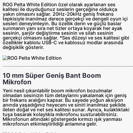
ROG Pelta White Edition özel olarak ayarlanan ses
kalitesi ile duyduğunuz seslerin gerçeğine oldukça
yakın olmasını sağlar. 20Hz-20kHz geniş frekans
tepkisiyle inanılmaz derece gerçekçi ve dengeli oyun içi
sesleri deneyimleyin. Bu özellik derin ve güçlü baslar
sunmanın yanı sıra net tizler ortaya koyarak her ayak
sesinin, şarjör değiştirme sesinin ve silah sesinin
gerçekçi olmasını sağlar. *Ses düzeyi ve ses kalitesi gibi
özellikler kablolu USB-C ve kablosuz modlar arasında
değişiklik gösterir.
10 mm Süper Geniş Bant Boom
Mikrofon
Yeni nesil çıkarılabilir boom mikrofon bozulmalar
olmadan sesinizin tüm detaylarını yakalamak için geniş
bir frekans aralığını kapsar. Bu sayede yoğun aksiyon
anında yaşadığınız heyecanı ve siniri inanılmaz şekilde
ileten doğal ve net ses kalitesi sunar. Ayrıca, kulaklıktaki
tuşa basarak kolaylıkla mikrofonu susturabilirsiniz.
Mikrofonun altındaki göstergede kırmızı ışık yanması
mikrofonun etkinleştirildiği anlamına gelir.