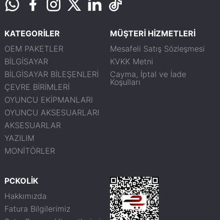
KATEGORİLER
MÜŞTERİ HİZMETLERİ
OEM PAKETLER
Mesafeli Satış Sözleşmesi
BİLGİSAYAR
KVKK Metni
BİLGİSAYAR BİLEŞENLERİ
Cayma, İptal ve İade
Koşulları
ÇEVRE BİRİMLERİ
OYUNCU EKİPMANLARI
OYUNCU AKSESUARLARI
AKSESUARLAR
YAZILIM
MONİTÖRLER
PCKOLİK
Hakkımızda
Fatura Bilgilerimiz