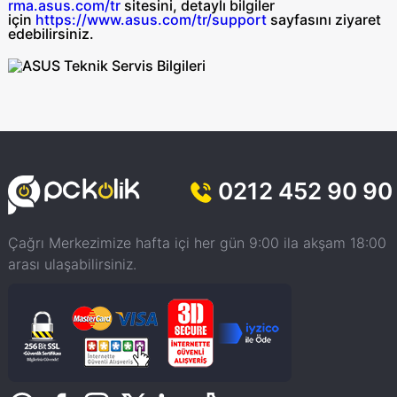
rma.asus.com/tr
sitesini, detaylı bilgiler
için
https://www.asus.com/tr/support
sayfasını ziyaret
edebilirsiniz.
0212 452 90 90
Çağrı Merkezimize hafta içi her gün 9:00 ila akşam 18:00
arası ulaşabilirsiniz.