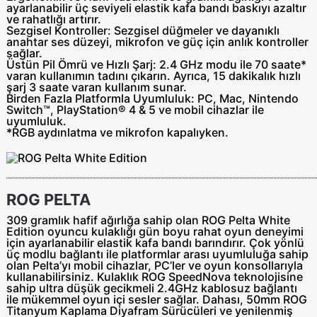
ayarlanabilir üç seviyeli elastik kafa bandı baskıyı azaltır
ve rahatlığı artırır.
Sezgisel Kontroller:
Sezgisel düğmeler ve dayanıklı
anahtar ses düzeyi, mikrofon ve güç için anlık kontroller
sağlar.
Üstün Pil Ömrü ve Hızlı Şarj:
2.4 GHz modu ile 70 saate*
varan kullanımın tadını çıkarın. Ayrıca, 15 dakikalık hızlı
şarj 3 saate varan kullanım sunar.
Birden Fazla Platformla Uyumluluk:
PC, Mac, Nintendo
Switch™, PlayStation® 4 & 5 ve mobil cihazlar ile
uyumluluk.
*RGB aydınlatma ve mikrofon kapalıyken.
ROG PELTA
309 gramlık hafif ağırlığa sahip olan ROG Pelta White
Edition oyuncu kulaklığı gün boyu rahat oyun deneyimi
için ayarlanabilir elastik kafa bandı barındırır. Çok yönlü
üç modlu bağlantı ile platformlar arası uyumluluğa sahip
olan Pelta’yı mobil cihazlar, PC’ler ve oyun konsollarıyla
kullanabilirsiniz. Kulaklık ROG SpeedNova teknolojisine
sahip ultra düşük gecikmeli 2.4GHz kablosuz bağlantı
ile mükemmel oyun içi sesler sağlar. Dahası, 50mm ROG
Titanyum Kaplama Diyafram Sürücüleri ve yenilenmiş