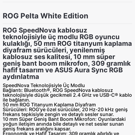
ROG Pelta White Edition
ROG SpeedNova kablosuz
teknolojisiyle üç modlu RGB oyuncu
kulaklığı, 50 mm ROG titanyum kaplama
diyafram sürücüleri, yenilenmiş
kablosuz ses kalitesi, 10 mm süper
geniş bant boom mikrofon, 309 gramlık
hafif tasarım ve ASUS Aura Sync RGB
aydınlatma
SpeedNova Teknolojisiyle Üç Modlu
Bağlantı:
Bluetooth®, ROG SpeedNova kablosuz
teknolojisiyle düşük gecikmeli 2.4 GHz ve USB-C® kablo
ile bağlanın.
50 mm ROG Titanyum Kaplama Diyafram
Sürücüleri:
ROG’ye özel sürücüler, 20 Hz-20 kHz geniş
frekans tepkisiyle zengin ve detaylı sesler sunar.
10 mm Süper Geniş Bant Boom Mikrofon:
Oyunlardaki
yoğun iletişim anında bile detaylı ve net sesler sunan
geniş frekans aralığını kapsar.
Ergonomik ve Hafif Tasarım:
309 gramlık ağırlığı ve