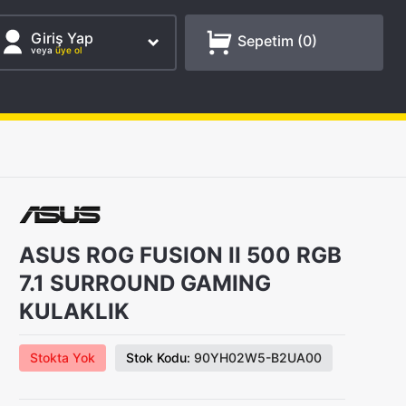
Giriş Yap
Sepetim (
0
)
veya
üye ol
ASUS ROG FUSION II 500 RGB
7.1 SURROUND GAMING
KULAKLIK
Stokta Yok
Stok Kodu:
90YH02W5-B2UA00