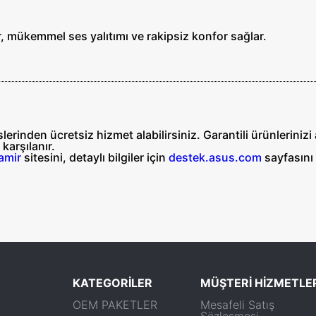
, mükemmel ses yalıtımı ve rakipsiz konfor sağlar.
erinden ücretsiz hizmet alabilirsiniz. Garantili ürünleriniz
n
karşılanır.
amir
sitesini, detaylı bilgiler için
destek.asus.com
sayfasını 
KATEGORİLER
MÜŞTERİ HİZMETLE
OEM PAKETLER
Mesafeli Satış
Sözleşmesi