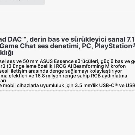
DAC™, derin bas ve sürükleyici sanal 7.1 
, Game Chat ses denetimi, PC, PlayStatio
lığı
resel ses ve 50 mm ASUS Essence sürücüleri, güçlü bas ve g
AI Gürültü Engelleme özellikli ROG AI Beamforming Mikrofon
esli iletişim arasında denge sağlamayı kolaylaştırıyor
dırma efektleri ve 16.8 milyon renge sahip RGB aydınlatma
arı
 mobil cihazlarla uyumluluk için 3.5 mm’lik USB-C® ve USB