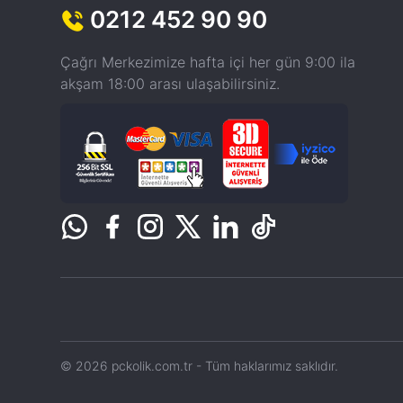
0212 452 90 90
Çağrı Merkezimize hafta içi her gün 9:00 ila
akşam 18:00 arası ulaşabilirsiniz.
© 2026 pckolik.com.tr - Tüm haklarımız saklıdır.