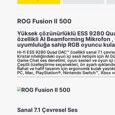
ROG Fusion II 500
Yüksek çözünürlüklü ESS 9280 Quad 
özellikli AI Beamforming Mikrofon 
uyumluluğa sahip RGB oyuncu kulak
Hi-fi ESS 9280 Quad DAC™ özellikli sanal 7.1 çev
Kristal niteliğindeki oyun içi sesli iletişim için 
Game Chat ses denetimi, oyun sesleri ve oyun içi s
Çeşitli özelleştirme seçenekleri, ön ayarlı ışıklan
Rahat ve hafif tasarım için ergonomik kulak yastıkl
PC, Mac, PlayStation®, Nintendo Switch™, Xbox ve
Sanal 7.1 Çevresel Ses