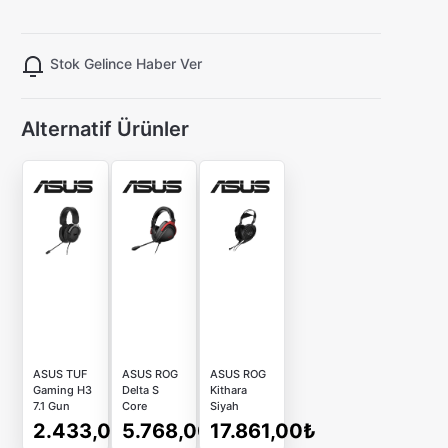
Stok Gelince Haber Ver
Alternatif Ürünler
ASUS TUF
ASUS ROG
ASUS ROG
Gaming H3
Delta S
Kithara
7.1 Gun
Core
Siyah
Metal
Gaming
Kablolu
2.433,00₺
5.768,00₺
17.861,00₺
Pc/Mac/Ps4/Nintendo/Mobil
Kulaklık
Oyuncu