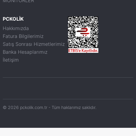
MONİTÖRLER
PCKOLİK
Hakkımızda
Fatura Bilgilerimiz
Satış Sonrası Hizmetlerimiz
Banka Hesaplarımız
İletişim
© 2026 pckolik.com.tr - Tüm haklarımız saklıdır.