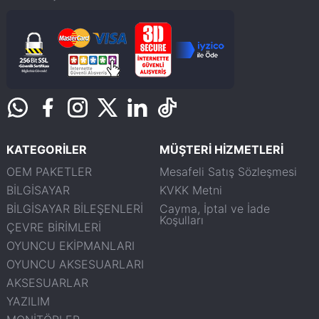
KATEGORİLER
MÜŞTERİ HİZMETLERİ
OEM PAKETLER
Mesafeli Satış Sözleşmesi
BİLGİSAYAR
KVKK Metni
BİLGİSAYAR BİLEŞENLERİ
Cayma, İptal ve İade
Koşulları
ÇEVRE BİRİMLERİ
OYUNCU EKİPMANLARI
OYUNCU AKSESUARLARI
AKSESUARLAR
YAZILIM