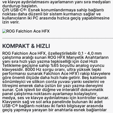
ve klavye aydınlatmasını ayarlamanın yanı sıra medyaları
durdurup başlatın.
Çift USB-C®:
Esnek konumlandırmaya sahip bağlantı
noktası daha düzenli bir sistem kurmanızı sağlar ve
kullanıcıların iki PC arasında hızlıca geçiş yapabilmesine
izin verir.
KOMPAKT & HIZLI
ROG Falchion Ace HFX, özelleştirilebilir 0,1 - 4,0 mm
çalıştırma aralığı sunan ROG HFX Manyetik Anahtarların
yanı sıra hızlı yazı yazma tepkiselliği için özel Hızlı
Tetikleme geçişine sahip %65 boyutlu analog oyuncu
klavyesidir. 8000 Hz sorgu oranı, ultra yüksek tepki
performansı sunarak Falchion Ace HFX’i rakip klavyelere
göre önemli ölçüde daha hızlı hale getirir. Beş katmanlı
sönümleyici ve silikon conta yuvası yankı seslerini ve
titreşimi emerek daha üstün bir yazı yazma deneyimi
sunar. Çok işlevli bir düğme ve interaktif dokunmatik
panel çalıştırma noktasını ayarlamayı kolaylaştırır,
medya, ses ve klavye aydınlatması için kontroller sunar.
Klavyenin sağ ve sol arka panelinde bulunan iki adet
USB-C® bağlantı noktası iki farklı bilgisayar arasında
geçiş yapmaya yarayan bir anahtarla esnek bağlantılar