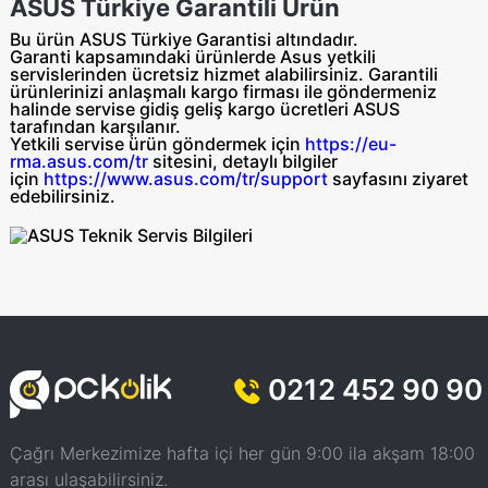
ASUS Türkiye Garantili Ürün
Bu ürün ASUS Türkiye Garantisi altındadır.
Garanti kapsamındaki ürünlerde Asus yetkili
servislerinden ücretsiz hizmet alabilirsiniz. Garantili
ürünlerinizi anlaşmalı kargo firması ile göndermeniz
halinde servise gidiş geliş
kargo ücretleri ASUS
tarafından
karşılanır.
Yetkili servise ürün göndermek için
https://eu-
rma.asus.com/tr
sitesini, detaylı bilgiler
için
https://www.asus.com/tr/support
sayfasını ziyaret
edebilirsiniz.
0212 452 90 90
Çağrı Merkezimize hafta içi her gün 9:00 ila akşam 18:00
arası ulaşabilirsiniz.