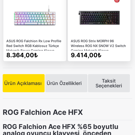
ASUS ROG Falchion Rx Low Profile
ASUS ROG Strix MORPH 96
Red Switch RGB Kablosuz Türkçe
Wireless ROG NX SNOW V2 Switch
Mekanik Beyaz Gaming Klavye
Gaming Mekanik Klavye
8.364,00₺
9.414,00₺
Taksit
Ürün Açıklaması
Ürün Özellikleri
Seçenekleri
ROG Falchion Ace HFX
ROG Falchion Ace HFX %65 boyutlu
analog oyuncu klavyesi, önceden