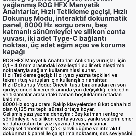
yağlanmış ROG HFX Manyetik
Anahtarlar, Hızlı Tetikleme geçişi, Hızlı
Dokunuş Modu, interaktif dokunmatik
panel, 8000 Hz sorgu oranı, beş
katmanlı sönümleyici ve silikon conta
yuvası, iki adet Type-C bağlantı
noktası, üç adet eğim açısı ve koruma
kapağı
ROG HFX Manyetik Anahtarlar:
Anlık tuş vuruşları için
0,1 – 4,0 mm arasındaki özelleştirilebilir etkinleştirme
noktalarıyla sağlam kullanım hissi sunar.
Hızlı Tetikleme geçişi:
Hızlı yazı yazma tepkileri ve
tekrarlı tuş vuruşları için kullanışlı bir anahtar.
Hızlı Dokunuş Modu:
Önceki tuşu bırakmadan en son
girdiye öncelik vererek anında yön değişikliği elde edin
ve tıklamalar arasındaki zaman boşluklarını ortadan
kaldırın.
8000 Hz sorgu oranı:
Rakip klavyelerden 8 kat daha hızlı
olan 0,125 ms tepki süresi ortaya koyar.
Gelişmiş yazı yazma deneyimi:
Beş katmanlı entegre
sönümleyici ve silikon conta yuvası, yankı seslerini emer
ve daha üstün bir yazı yazma deneyimi sunar.
Sezgisel denetimler:
Çok işlevli düğme ve interaktif
dokunmatik panel ile çalıştırma noktasını, ses seviyesini