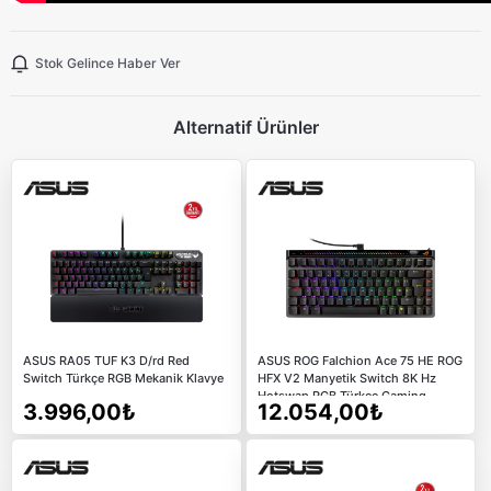
Stok Gelince Haber Ver
Alternatif Ürünler
ASUS RA05 TUF K3 D/rd Red
ASUS ROG Falchion Ace 75 HE ROG
Switch Türkçe RGB Mekanik Klavye
HFX V2 Manyetik Switch 8K Hz
Hotswap RGB Türkçe Gaming
3.996,00₺
12.054,00₺
Klavye