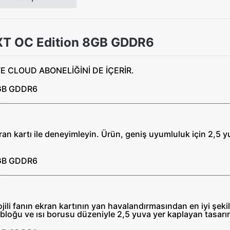
XT OC Edition 8GB GDDR6
 kartı ile deneyimleyin. Ürün, geniş uyumluluk için 2,5 y
ili fanın ekran kartının yan havalandırmasından en iyi şe
loğu ve ısı borusu düzeniyle 2,5 yuva yer kaplayan tasarı