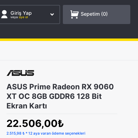
Giriş Yap
Sepetim (
0
)
veya
üye ol
ASUS Prime Radeon RX 9060
XT OC 8GB GDDR6 128 Bit
Ekran Kartı
22.506,00₺
2.515,98 ₺ * 12 aya varan ödeme seçenekleri