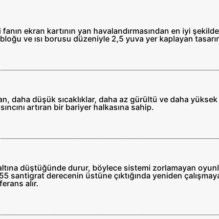
i fanın ekran kartının yan havalandırmasından en iyi şekil
loğu ve ısı borusu düzeniyle 2,5 yuva yer kaplayan tasarı
fan, daha düşük sıcaklıklar, daha az gürültü ve daha yükse
ıncını artıran bir bariyer halkasına sahip.
 altına düştüğünde durur, böylece sistemi zorlamayan oyun
lık 55 santigrat derecenin üstüne çıktığında yeniden çalışma
erans alır.