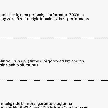
knolojiler için en gelişmiş platformdur. 700'den
ay zeka özellikleriyle inanılmaz hızlı performans
k ve ürün geliştirme gibi görevleri hızlandırın.
isine sahip olursunuz.
 niteliğinde bir nöral görüntü oluşturma
 açan yenilik DLSS 4, yeni Çoklu Kare Oluşturma ve