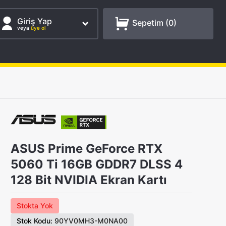
Giriş Yap
Sepetim (
0
)
veya
üye ol
ASUS Prime GeForce RTX
5060 Ti 16GB GDDR7 DLSS 4
128 Bit NVIDIA Ekran Kartı
Stokta Yok
Stok Kodu:
90YV0MH3-M0NA00