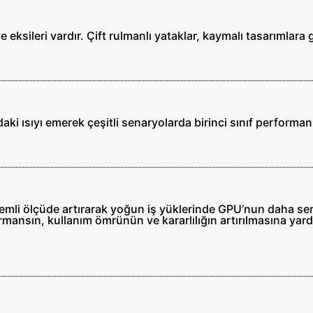
ve eksileri vardır. Çift rulmanlı yataklar, kaymalı tasarımlar
ki ısıyı emerek çeşitli senaryolarda birinci sınıf performa
nemli ölçüde artırarak yoğun iş yüklerinde GPU’nun daha ser
rmansın, kullanım ömrünün ve kararlılığın artırılmasına yard