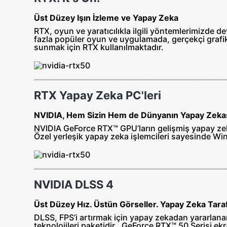
Üst Düzey Işın İzleme ve Yapay Zeka
RTX, oyun ve yaratıcılıkla ilgili yöntemlerimizde d
fazla popüler oyun ve uygulamada, gerçekçi grafik
sunmak için RTX kullanılmaktadır.
RTX Yapay Zeka PC'leri
NVIDIA, Hem Sizin Hem de Dünyanın Yapay Zekas
NVIDIA GeForce RTX™ GPU’ların gelişmiş yapay zekas
Özel yerleşik yapay zeka işlemcileri sayesinde Wi
NVIDIA DLSS 4
Üst Düzey Hız. Üstün Görseller. Yapay Zeka Taraf
DLSS, FPS’i artırmak için yapay zekadan yararlanan
teknolojileri paketidir.‌ .‌GeForce RTX™ 50 Serisi 