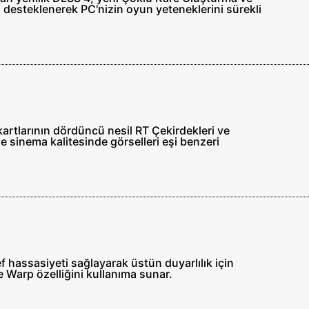
n desteklenerek PC'nizin oyun yeteneklerini sürekli
kartlarının dördüncü nesil RT Çekirdekleri ve
e sinema kalitesinde görselleri eşi benzeri
ef hassasiyeti sağlayarak üstün duyarlılık için
e Warp özelliğini kullanıma sunar.