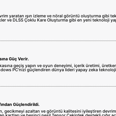
evrim yaratan ışın izleme ve nöral görüntü oluşturma gibi te
ler ve DLSS Çoklu Kare Oluşturma gibi en yeni teknoloji yap
ına Güç Verir.
ına geçiş yapın ve oyun deneyimi, içerik üretimi, üretkenli
ndows PC'nizi güçlendiren dünya lideri yapay zeka teknoloj
ından Güçlendirildi.
, gecikmeyi azaltan ve görüntü kalitesini iyileştiren devrim
ekran kartları ve beşinci nesil Tensor Çekirdek destekli çığır