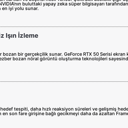
 NVIDIA’nın buluttaki yapay zeka süper bilgisayarı tarafında
 en iyi yolu sunar.
z Işın İzleme
er bozan bir gerçekçilik sunar. GeForce RTX 50 Serisi ekran 
ş ezber bozan nöral görüntü oluşturma teknolojileri sayesind
 hedef tespiti, daha hızlı reaksiyon süreleri ve gelişmiş hed
un en son fare girişine bağlı gecikmeyi daha da azaltan Fram