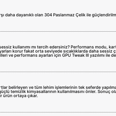
şı daha dayanıklı olan 304 Paslanmaz Çelik ile güçlendirilmi
ssiz kullanımı mı tercih edersiniz? Performans modu, kartın s
rları korur fakat orta seviyede sıcaklıklarda daha sessiz 
eri ve performans ayarları için GPU Tweak III yazılımı ile den
lar belirleyen ve tüm lehim işlemlerinin tek seferde yapılm
 güçlü temizlik kimyasallarının kullanılmasını önler. Sonuç
ir ürün ortaya çıkar.