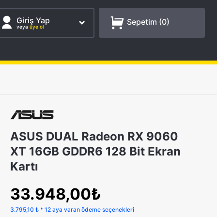
Giriş Yap
Sepetim (
0
)
veya
üye ol
ASUS DUAL Radeon RX 9060
XT 16GB GDDR6 128 Bit Ekran
Kartı
33.948,00₺
3.795,10 ₺ * 12 aya varan ödeme seçenekleri