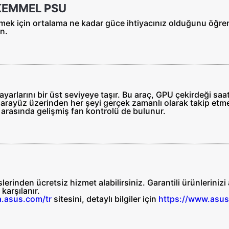
ÜKEMMEL PSU
slemek için ortalama ne kadar güce ihtiyacınız olduğunu öğ
n.
rlarını bir üst seviyeye taşır. Bu araç, GPU çekirdeği saat hı
 bir arayüz üzerinden her şeyi gerçek zamanlı olarak takip etm
 arasında gelişmiş fan kontrolü de bulunur.
erinden ücretsiz hizmet alabilirsiniz. Garantili ürünleriniz
n
karşılanır.
a.asus.com/tr
sitesini, detaylı bilgiler için
https://www.asus