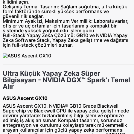
kilidini açın.
Gelişmiş Termal Tasarım
: Sağlam soğutma, ultra küçük
form faktöründe sürekli yüksek performans ve
güvenilirlik sağlar.
Minimum Ayak İzi, Maksimum Verimlilik
: Laboratuvarlar,
ofisler ve uç ortamlar için tasarlanmış kompakt bir
sistemde yüksek yoğunluklu işlem gücü.
Full-Stack Yapay Zeka Çözümü
:
GB10 ve NVIDIA Yapay
Zeka Software Stack, Yapay Zeka geliştirme ve dağıtımı
için full-stack çözümleri sunar.
Ultra Küçük Yapay Zeka Süper
Bilgisayarı - NVIDIA DGX™ Spark’ı Temel
Alır
ASUS Ascent GX10
ASUS Ascent GX10, NVIDIA® GB10 Grace Blackwell
Superchip ve Blackwell GPU ile yapay zeka geliştirmede
devrim yaratarak hızlandırılmış bilgi işlem ve optimize
edilmiş iş akışları sunar. Kompakt tasarımı, sorunsuz
entegrasyon ve kurulumu kolaylaştırarak mükemmellik
arayan kullanıcılar için güçlü yapay zeka performansı