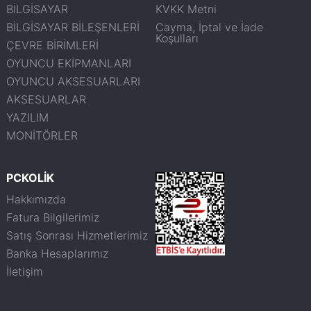
BİLGİSAYAR
KVKK Metni
BİLGİSAYAR BİLEŞENLERİ
Cayma, İptal ve İade
Koşulları
ÇEVRE BİRİMLERİ
OYUNCU EKİPMANLARI
OYUNCU AKSESUARLARI
AKSESUARLAR
YAZILIM
MONİTÖRLER
PCKOLİK
Hakkımızda
Fatura Bilgilerimiz
Satış Sonrası Hizmetlerimiz
Banka Hesaplarımız
İletişim