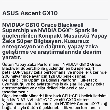
ASUS Ascent GX10
NVIDIA® GB10 Grace Blackwell
Superchip ve NVIDIA DGX™ Spark ile
güçlendirilen Kompakt Masaüstü Yapay
Zeka Süper Bilgisayarı. Kusursuz
entegrasyon ve dağıtım, yapay zeka
geliştirme ve araştırmalarında devrim
yaratır.
Üstün Yapay Zeka Performansı
: NVIDIA
®
GB10 Grace
Blackwell Superchip ile güçlendirilen bu işlemci, 1
petaFLOP yapay zeka performansı ve modeller üzerinde
200 milyar ince ayar için 128 GB bellek sunar.
Geliştirici İçin Optimize Edilmiş Platform
: Full-stack
uyumluluğu ve kolaylaştırılmış iş akışları ile yapay zeka
araştırmacıları ve geliştiricileri için özel olarak
tasarlanmıştır.
Ölçeklenebilir Mimari
: Ultra hızlı CPU-GPU bellek iletişimi
için NVIDIA
®
NVLink™-C2C ve çift GX10 sistem
yığınlamasını desteklemek için NVIDIA
®
ConnectX-7 xağ
bağlantısıyla üstün ölçeklenebilirlik ve performansın