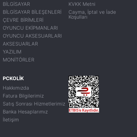
BİLGİSAYAR
KVKK Metni
BİLGİSAYAR BİLEŞENLERİ
Cayma, İptal ve İade
Koşulları
ÇEVRE BİRİMLERİ
OYUNCU EKİPMANLARI
OYUNCU AKSESUARLARI
AKSESUARLAR
YAZILIM
MONİTÖRLER
PCKOLİK
Hakkımızda
Fatura Bilgilerimiz
Satış Sonrası Hizmetlerimiz
Banka Hesaplarımız
İletişim