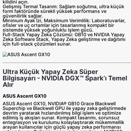
kilidini açın.
Gelişmiş Termal Tasarım
: Sağlam soğutma, ultra küçük
form faktöründe sürekli yüksek performans ve
güvenilirlik sağlar.
Minimum Ayak İzi, Maksimum Verimlilik
: Laboratuvarlar,
ofisler ve uç ortamlar için tasarlanmış kompakt bir
sistemde yüksek yoğunluklu işlem gücü.
Full-Stack Yapay Zeka Çözümü
:
GB10 ve NVIDIA Yapay
Zeka Software Stack, Yapay Zeka geliştirme ve dağıtımı
için full-stack çözümleri sunar.
Ultra Küçük Yapay Zeka Süper
Bilgisayarı - NVIDIA DGX™ Spark’ı Temel
Alır
ASUS Ascent GX10
ASUS Ascent GX10, NVIDIA® GB10 Grace Blackwell
Superchip ve Blackwell GPU ile yapay zeka geliştirmede
devrim yaratarak hızlandırılmış bilgi işlem ve optimize
edilmiş iş akışları sunar. Kompakt tasarımı, sorunsuz
entegrasyon ve kurulumu kolaylaştırarak mükemmellik
arayan kullanıcılar için güçlü yapay zeka performansı