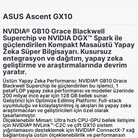
ASUS Ascent GX10
NVIDIA® GB10 Grace Blackwell
Superchip ve NVIDIA DGX™ Spark ile
güçlendirilen Kompakt Masaüstü Yapay
Zeka Süper Bilgisayarı. Kusursuz
entegrasyon ve dağıtım, yapay zeka
geliştirme ve araştırmalarında devrim
yaratır.
Üstün Yapay Zeka Performansı
: NVIDIA
®
GB10 Grace
Blackwell Superchip ile güçlendirilen bu işlemci, 1
petaFLOP yapay zeka performansı ve modeller üzerinde
200 milyar ince ayar için 128 GB bellek sunar.
Geliştirici İçin Optimize Edilmiş Platform
: Full-stack
uyumluluğu ve kolaylaştırılmış iş akışları ile yapay zeka
araştırmacıları ve geliştiricileri için özel olarak
tasarlanmıştır.
Ölçeklenebilir Mimari
: Ultra hızlı CPU-GPU bellek iletişimi
için NVIDIA
®
NVLink™-C2C ve çift GX10 sistem
yığınlamasını desteklemek için NVIDIA
®
ConnectX-7 xağ
bağlantısıyla üstün ölçeklenebilirlik ve performansın