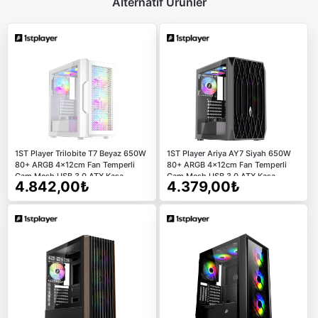
Alternatif Ürünler
1ST Player Trilobite T7 Beyaz 650W
1ST Player Ariya AY7 Siyah 650W
80+ ARGB 4x12cm Fan Temperli
80+ ARGB 4x12cm Fan Temperli
Cam Mesh USB 3.0 ATX Kasa
Cam Mesh USB 3.0 ATX Kasa
4.842,00₺
4.379,00₺