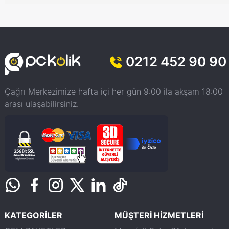
0212 452 90 90
Çağrı Merkezimize hafta içi her gün 9:00 ila akşam 18:00
arası ulaşabilirsiniz.
KATEGORİLER
MÜŞTERİ HİZMETLERİ