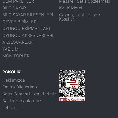
OEM PAKETLER
Mesafeli Satış Sözleşmesi
BİLGİSAYAR
KVKK Metni
BİLGİSAYAR BİLEŞENLERİ
Cayma, İptal ve İade
Koşulları
ÇEVRE BİRİMLERİ
OYUNCU EKİPMANLARI
OYUNCU AKSESUARLARI
AKSESUARLAR
YAZILIM
MONİTÖRLER
PCKOLİK
Hakkımızda
Fatura Bilgilerimiz
Satış Sonrası Hizmetlerimiz
Banka Hesaplarımız
İletişim