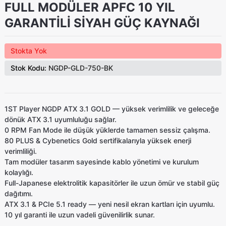
FULL MODÜLER APFC 10 YIL
GARANTİLİ SİYAH GÜÇ KAYNAĞI
Stokta Yok
Stok Kodu:
NGDP-GLD-750-BK
1ST Player NGDP ATX 3.1 GOLD
— yüksek verimlilik ve geleceğe
dönük ATX 3.1 uyumluluğu sağlar.
0 RPM Fan Mode
ile düşük yüklerde tamamen sessiz çalışma.
80 PLUS & Cybenetics Gold
sertifikalarıyla yüksek enerji
verimliliği.
Tam modüler tasarım
sayesinde kablo yönetimi ve kurulum
kolaylığı.
Full-Japanese elektrolitik kapasitörler
ile uzun ömür ve stabil güç
dağıtımı.
ATX 3.1 & PCIe 5.1 ready
— yeni nesil ekran kartları için uyumlu.
10 yıl garanti
ile uzun vadeli güvenilirlik sunar.