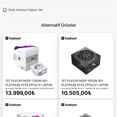
Stok Gelince Haber Ver
Alternatif Ürünler
1ST PLAYER NGDP 1300W 80+
1ST PLAYER NGDP 1000W 80+
PLATINUM ATX3.1/PCle 5.1 JAPON
PLATINUM ATX3.1/PCle 5.1 JAPON
KAPASİTÖR FULL MODÜLER BEYAZ
KAPASİTÖR FULL MODÜLER APFC
13.999,00₺
10.505,00₺
APFC 10 YIL GARANTİLİ
10 YIL GARANTİLİ SİYAH GÜÇ
KAYNAĞI