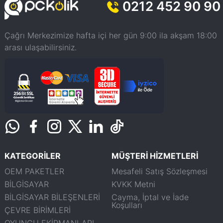
0212 452 90 90
Çağrı Merkezimize hafta içi her gün 9:00 ila akşam 18:00
arası ulaşabilirsiniz.
KATEGORİLER
MÜŞTERİ HİZMETLERİ
OEM PAKETLER
Mesafeli Satış Sözleşmesi
BİLGİSAYAR
KVKK Metni
BİLGİSAYAR BİLEŞENLERİ
Cayma, İptal ve İade
Koşulları
ÇEVRE BİRİMLERİ