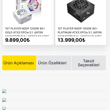
1ST PLAYER NGDP 1200W 80+
1ST PLAYER NGDP 1300W 80+
GOLD ATX3.1/PCle 5.1 JAPON
PLATINUM ATX3.1/PCle 5.1 JAPON
KAPASİTÖR FULL MODÜLER APFC
KAPASİTÖR FULL MODÜLER APFC
9.899,00₺
13.999,00₺
10 YIL GARANTİLİ BE
10 YIL GARANTİLİ SİYAH GÜÇ
KAYNAĞI
Taksit
Ürün Açıklaması
Ürün Özellikleri
Seçenekleri