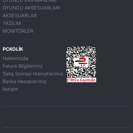
OYUNCU EKİPMANLARI
OYUNCU AKSESUARLARI
AKSESUARLAR
YAZILIM
MONİTÖRLER
PCKOLİK
Hakkımızda
Fatura Bilgilerimiz
Satış Sonrası Hizmetlerimiz
Banka Hesaplarımız
İletişim