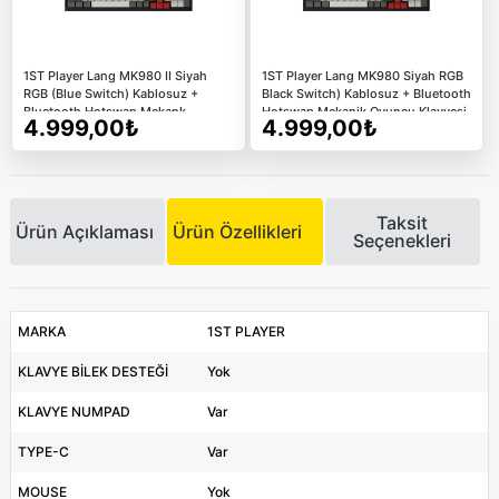
1ST Player Lang MK980 II Siyah
1ST Player Lang MK980 Siyah RGB
RGB (Blue Switch) Kablosuz +
Black Switch) Kablosuz + Bluetooth
Bluetooth Hotswap Mekank
Hotswap Mekanik Oyuncu Klavyesi
4.999,00₺
4.999,00₺
Oyuncu Klavyesi
Taksit
Ürün Açıklaması
Ürün Özellikleri
Seçenekleri
MARKA
1ST PLAYER
KLAVYE BİLEK DESTEĞİ
Yok
KLAVYE NUMPAD
Var
TYPE-C
Var
MOUSE
Yok