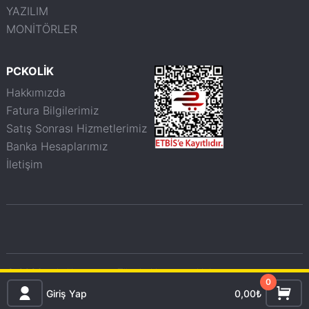
YAZILIM
MONİTÖRLER
PCKOLİK
Hakkımızda
Fatura Bilgilerimiz
Satış Sonrası Hizmetlerimiz
Banka Hesaplarımız
İletişim
© 2026 pckolik.com.tr - Tüm haklarımız saklıdır.
0
Giriş Yap
0,00₺