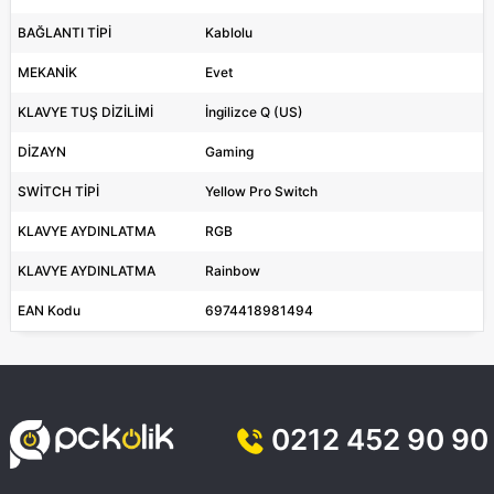
BAĞLANTI TİPİ
Kablolu
MEKANİK
Evet
KLAVYE TUŞ DİZİLİMİ
İngilizce Q (US)
DİZAYN
Gaming
SWİTCH TİPİ
Yellow Pro Switch
KLAVYE AYDINLATMA
RGB
KLAVYE AYDINLATMA
Rainbow
EAN Kodu
6974418981494
0212 452 90 90