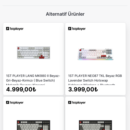
Alternatif Ürünler
1ST PLAYER LANG MK980 II Beyaz-
1ST PLAYER NEO87 TKL Beyaz RGB
Gri-Beyaz-Kırmızı ( Blue Switch)
Lavender Switch Hotswap
Mekanik Oyuncu Klavyesi
Kablosuz Wireless + Bluetooth
4.999,00₺
3.999,00₺
Türkçe Mekanik Oyuncu Klavyesi