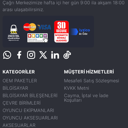
Çağrı Merkezimize hafta içi her gün 9:00 ila akşam 18:00
arası ulaşabilirsiniz.
KATEGORİLER
MÜŞTERİ HİZMETLERİ
OEM PAKETLER
Mesafeli Satış Sözleşmesi
BİLGİSAYAR
KVKK Metni
BİLGİSAYAR BİLEŞENLERİ
Cayma, İptal ve İade
Koşulları
ÇEVRE BİRİMLERİ
OYUNCU EKİPMANLARI
OYUNCU AKSESUARLARI
AKSESUARLAR