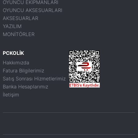
OYUNCU EKİPMANLARI
OYUNCU AKSESUARLARI
AKSESUARLAR
YAZILIM
MONİTÖRLER
PCKOLİK
Hakkımızda
Fatura Bilgilerimiz
Satış Sonrası Hizmetlerimiz
Banka Hesaplarımız
İletişim