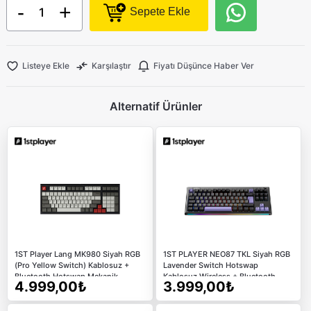
-
+
Sepete Ekle
Listeye Ekle
Karşılaştır
Fiyatı Düşünce Haber Ver
Alternatif Ürünler
1ST Player Lang MK980 Siyah RGB
1ST PLAYER NEO87 TKL Siyah RGB
(Pro Yellow Switch) Kablosuz +
Lavender Switch Hotswap
Bluetooth Hotswap Mekanik
Kablosuz Wireless + Bluetooth
4.999,00₺
3.999,00₺
Oyuncu Klavyesi
Türkçe Mekanik Oyuncu Klavyesi