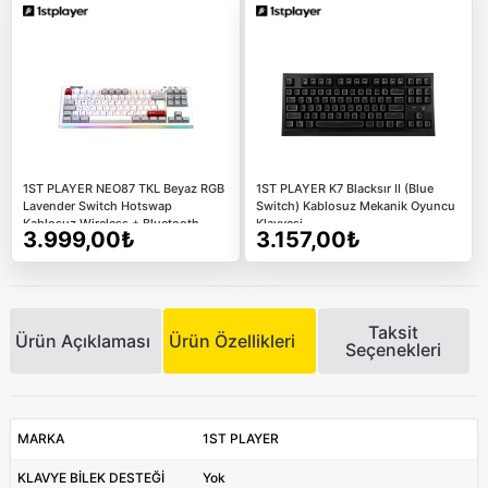
1ST PLAYER NEO87 TKL Beyaz RGB
1ST PLAYER K7 Blacksır II (Blue
Lavender Switch Hotswap
Switch) Kablosuz Mekanik Oyuncu
Kablosuz Wireless + Bluetooth
Klavyesi
3.999,00₺
3.157,00₺
Türkçe Mekanik Oyuncu Klavyesi
Taksit
Ürün Açıklaması
Ürün Özellikleri
Seçenekleri
MARKA
1ST PLAYER
KLAVYE BİLEK DESTEĞİ
Yok