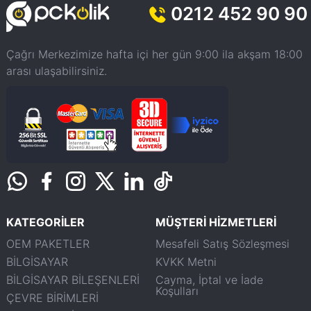
0212 452 90 90
Çağrı Merkezimize hafta içi her gün 9:00 ila akşam 18:00
arası ulaşabilirsiniz.
KATEGORİLER
MÜŞTERİ HİZMETLERİ
OEM PAKETLER
Mesafeli Satış Sözleşmesi
BİLGİSAYAR
KVKK Metni
BİLGİSAYAR BİLEŞENLERİ
Cayma, İptal ve İade
Koşulları
ÇEVRE BİRİMLERİ