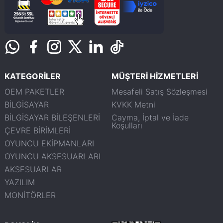
KATEGORİLER
MÜŞTERİ HİZMETLERİ
OEM PAKETLER
Mesafeli Satış Sözleşmesi
BİLGİSAYAR
KVKK Metni
BİLGİSAYAR BİLEŞENLERİ
Cayma, İptal ve İade
Koşulları
ÇEVRE BİRİMLERİ
OYUNCU EKİPMANLARI
OYUNCU AKSESUARLARI
AKSESUARLAR
YAZILIM
MONİTÖRLER