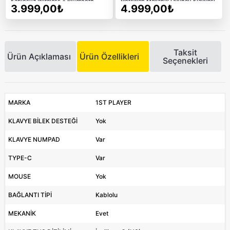
Kablosuz Wireless + Bluetooth
Hotswap Mekanik Oyuncu Klavyesi
3.999,00₺
4.999,00₺
Türkçe Mekanik Oyuncu Klavyesi
Taksit
Ürün Açıklaması
Ürün Özellikleri
Seçenekleri
MARKA
1ST PLAYER
KLAVYE BİLEK DESTEĞİ
Yok
KLAVYE NUMPAD
Var
TYPE-C
Var
MOUSE
Yok
BAĞLANTI TİPİ
Kablolu
MEKANİK
Evet