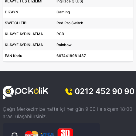
KLAVYE TUŞ DİZİLİMİ
İngilizce Q (US)
DİZAYN
Gaming
SWİTCH TİPİ
Red Pro Switch
KLAVYE AYDINLATMA
RGB
KLAVYE AYDINLATMA
Rainbow
EAN Kodu
6974418981487
0212 452 90 90
Çağrı Merkezimize hafta içi her gün 9:00 ila akşam 18:00
arası ulaşabilirsiniz.