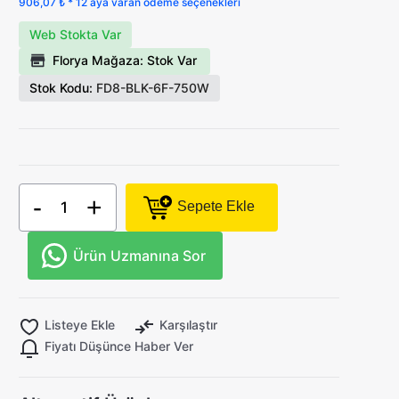
906,07 ₺ * 12 aya varan ödeme seçenekleri
Web Stokta Var
Florya Mağaza: Stok Var
Stok Kodu:
FD8-BLK-6F-750W
-
+
Sepete Ekle
Ürün Uzmanına Sor
Listeye Ekle
Karşılaştır
Fiyatı Düşünce Haber Ver