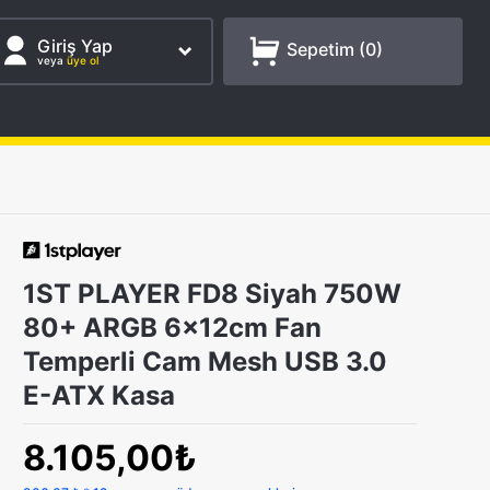
Giriş Yap
Sepetim (
0
)
veya
üye ol
1ST PLAYER FD8 Siyah 750W
80+ ARGB 6x12cm Fan
Temperli Cam Mesh USB 3.0
E-ATX Kasa
8.105,00₺