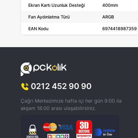
Ekran Kartı Uzunluk Desteği
400mm
Fan Aydınlatma Türü
ARGB
EAN Kodu
6974418987359
0212 452 90 90
Çağrı Merkezimize hafta içi her gün 9:00 ila
akşam 18:00 arası ulaşabilirsiniz.