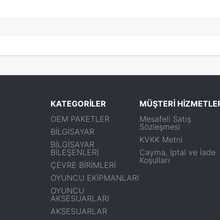
KATEGORİLER
MÜŞTERİ HİZMETLE
OEM PAKETLER
Mesafeli Satış
Sözleşmesi
BİLGİSAYAR
KVKK Metni
BİLGİSAYAR
BİLEŞENLERİ
Cayma, İptal ve İade
Koşulları
ÇEVRE BİRİMLERİ
OYUNCU EKİPMANLARI
OYUNCU
AKSESUARLARI
AKSESUARLAR