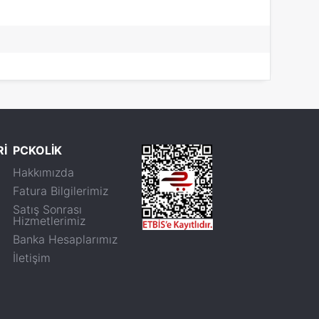
Rİ
PCKOLİK
Hakkımızda
Fatura Bilgilerimiz
Satış Sonrası
Hizmetlerimiz
Banka Hesaplarımız
İletişim