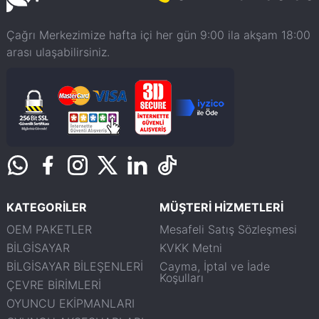
Çağrı Merkezimize hafta içi her gün 9:00 ila akşam 18:00
arası ulaşabilirsiniz.
KATEGORİLER
MÜŞTERİ HİZMETLERİ
OEM PAKETLER
Mesafeli Satış Sözleşmesi
BİLGİSAYAR
KVKK Metni
BİLGİSAYAR BİLEŞENLERİ
Cayma, İptal ve İade
Koşulları
ÇEVRE BİRİMLERİ
OYUNCU EKİPMANLARI