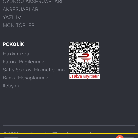
OYUNCU AKSESUARLARI
AKSESUARLAR
YAZILIM
MONİTÖRLER
PCKOLİK
Hakkımızda
Fatura Bilgilerimiz
Satış Sonrası Hizmetlerimiz
Banka Hesaplarımız
İletişim
© 2026 pckolik.com.tr - Tüm haklarımız saklıdır.